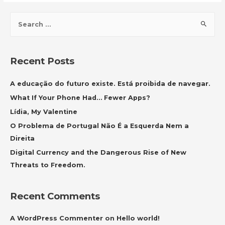
S
e
a
r
Recent Posts
c
h
A educação do futuro existe. Está proibida de navegar.
f
What If Your Phone Had… Fewer Apps?
o
Lídia, My Valentine
r
O Problema de Portugal Não É a Esquerda Nem a
:
Direita
Digital Currency and the Dangerous Rise of New
Threats to Freedom.
Recent Comments
A WordPress Commenter
on
Hello world!