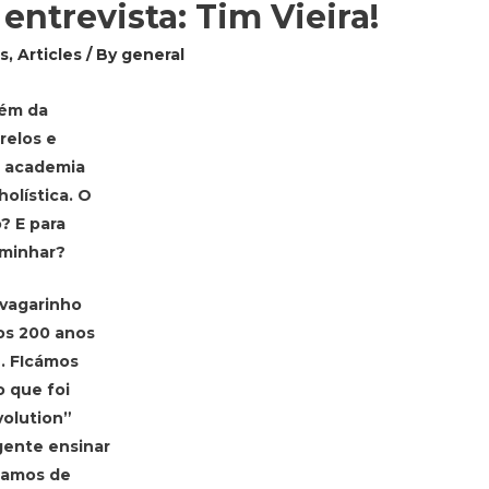
entrevista: Tim Vieira!
es
,
Articles
/ By
general
lém da
relos e
a academia
olística. O
? E para
aminhar?
evagarinho
mos 200 anos
. FIcámos
 que foi
volution”
 gente ensinar
tamos de