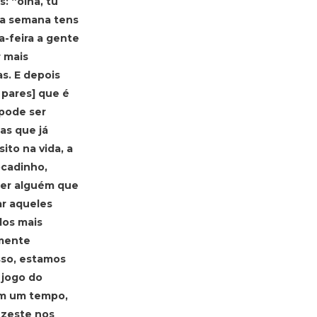
: “olha, tu
e a semana tens
a-feira a gente
r mais
as. E depois
pares] que é
 pode ser
as que já
to na vida, a
ocadinho,
ser alguém que
ar aqueles
los mais
lmente
sso, estamos
 jogo do
em um tempo,
izeste nos