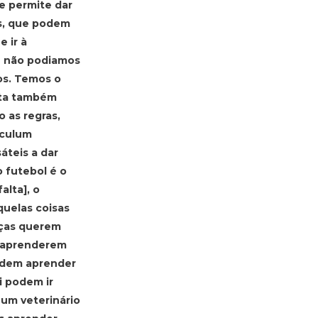
e permite dar
as, que podem
e ir à
ue não podiamos
os. Temos o
sta também
 as regras,
iculum
áteis a dar
o futebol é o
alta], o
quelas coisas
anças querem
, aprenderem
odem aprender
i podem ir
 um veterinário