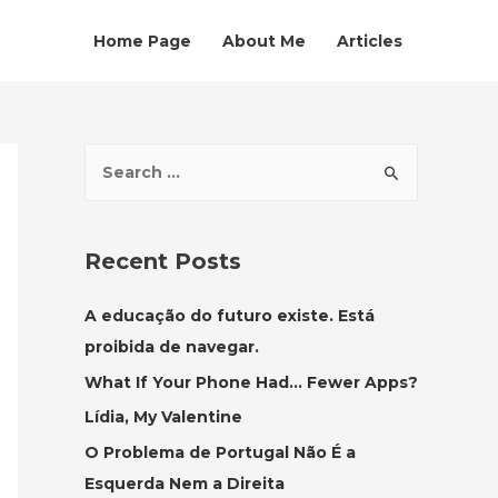
Home Page
About Me
Articles
S
e
a
r
Recent Posts
c
h
A educação do futuro existe. Está
f
proibida de navegar.
o
What If Your Phone Had… Fewer Apps?
r
Lídia, My Valentine
:
O Problema de Portugal Não É a
Esquerda Nem a Direita