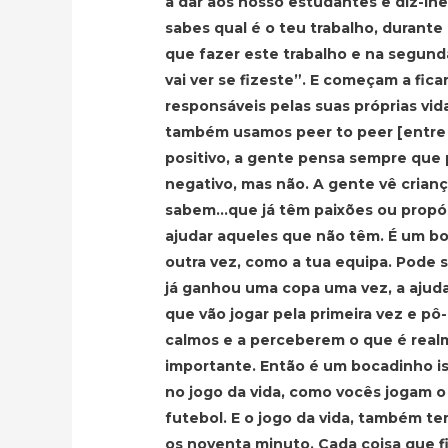
a dar aos nosso estudantes e diz-lhes
sabes qual é o teu trabalho, durant
que fazer este trabalho e na segund
vai ver se fizeste”. E começam a fica
responsáveis pelas suas próprias vid
também usamos peer to peer [entre 
positivo, a gente pensa sempre que
negativo, mas não. A gente vê crianç
sabem…que já têm paixões ou propósi
ajudar aqueles que não têm. É um b
outra vez, como a tua equipa. Pode 
já ganhou uma copa uma vez, a ajud
que vão jogar pela primeira vez e pô-
calmos e a perceberem o que é rea
importante. Então é um bocadinho i
no jogo da vida, como vocês jogam o
futebol. E o jogo da vida, também t
os noventa minuto. Cada coisa que f