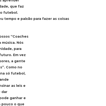
s aprender
dade, que faz
o futebol.
eu tempo e paixão para fazer as coisas
nossos “Coaches
 música. Nós
idade, para
futuro. Em vez
sores, a gente
es”. Como no
na só futebol,
rande
inar as leis e
 dar
 pode ganhar e
um pouco o que