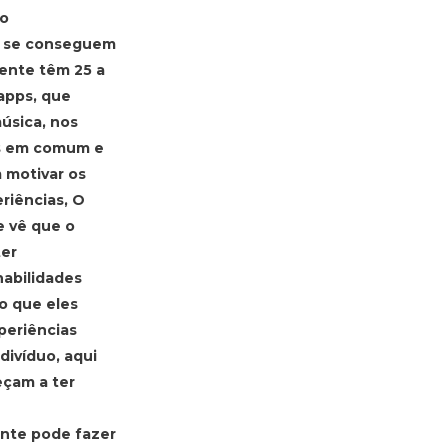
ão
ue se conseguem
mente têm 25 a
apps, que
úsica, nos
os em comum e
 motivar os
riências, O
e vê que o
ter
habilidades
o que eles
periências
divíduo, aqui
çam a ter
ente pode fazer