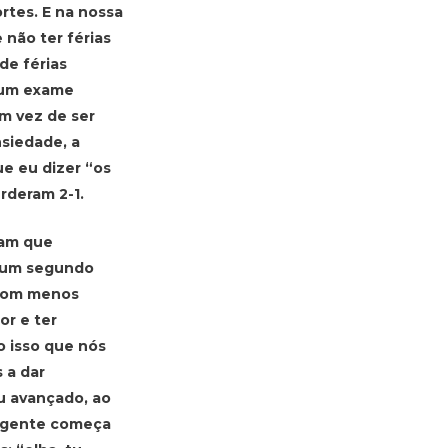
rtes. E na nossa
não ter férias
de férias
 um exame
em vez de ser
nsiedade, a
ue eu dizer “os
rderam 2-1.
iam que
s um segundo
r com menos
or e ter
o isso que nós
 a dar
u avançado, ao
a gente começa