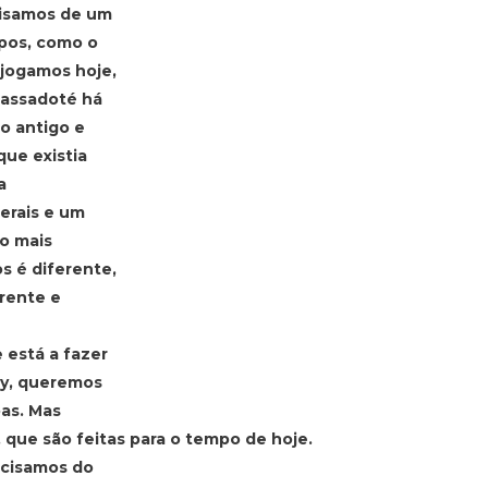
cisamos de um
pos, como o
jogamos hoje,
passadoté há
o antigo e
que existia
a
erais e um
to mais
s é diferente,
erente e
 está a fazer
my, queremos
as. Mas
 que são feitas para o tempo de hoje.
recisamos do