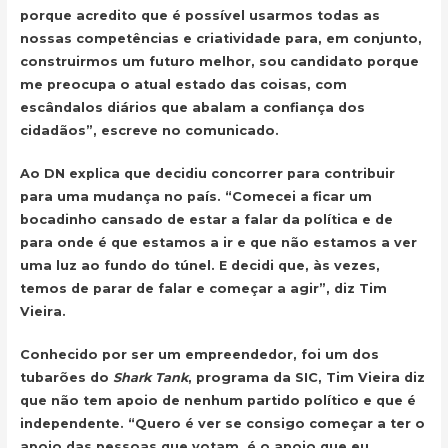
porque acredito que é possível usarmos todas as
nossas competências e criatividade para, em conjunto,
construirmos um futuro melhor, sou candidato porque
me preocupa o atual estado das coisas, com
escândalos diários que abalam a confiança dos
cidadãos”,
escreve no comunicado.
Ao DN explica que decidiu concorrer para contribuir
para uma mudança no país. “Comecei a ficar um
bocadinho cansado de estar a falar da política e de
para onde é que estamos a ir e que não estamos a ver
uma luz ao fundo do túnel.
E decidi que, às vezes,
temos de parar de falar e começar a agir”
, diz Tim
Vieira.
Conhecido por ser um empreendedor, foi um dos
tubarões do
Shark Tank
, programa da SIC, Tim Vieira
diz
que não tem apoio de nenhum partido político e que é
independente. “Quero é ver se consigo começar a ter o
apoio das pessoas que votam, é o apoio que eu