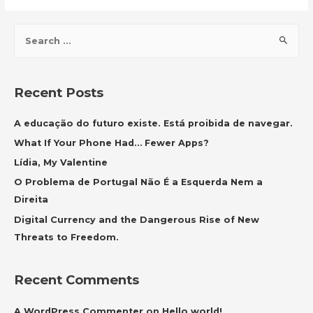
S
e
a
r
Recent Posts
c
h
A educação do futuro existe. Está proibida de navegar.
f
What If Your Phone Had… Fewer Apps?
o
Lídia, My Valentine
r
O Problema de Portugal Não É a Esquerda Nem a
:
Direita
Digital Currency and the Dangerous Rise of New
Threats to Freedom.
Recent Comments
A WordPress Commenter
on
Hello world!