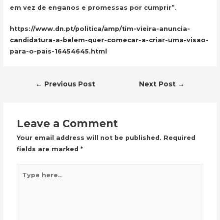
em vez de enganos e promessas por cumprir”.
https://www.dn.pt/politica/amp/tim-vieira-anuncia-
candidatura-a-belem-quer-comecar-a-criar-uma-visao-
para-o-pais-16454645.html
Post
←
Previous Post
Next Post
→
navigation
Leave a Comment
Your email address will not be published.
Required
fields are marked
*
Type
here..