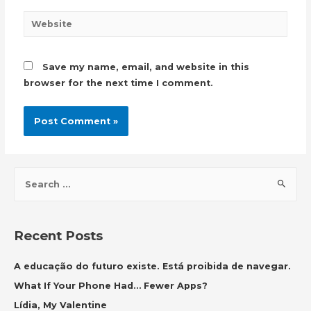
Website
Save my name, email, and website in this
browser for the next time I comment.
S
e
a
r
Recent Posts
c
h
A educação do futuro existe. Está proibida de navegar.
f
What If Your Phone Had… Fewer Apps?
o
Lídia, My Valentine